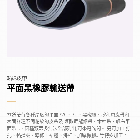
輸送皮帶
平面黑橡膠輸送帶
輸送帶有各種厚度的平面PVC、PU、黑橡膠、矽利康皮帶和
表面各種不同花紋的皮帶及 聚酯尼龍網帶、木棉帶、帆布平
面帶…，因種類眾多無法全部列出,可來電詢問。 另可加工打
孔、黏擋板、導條、裙邊、海棉、加厚橡膠…等特殊加工。