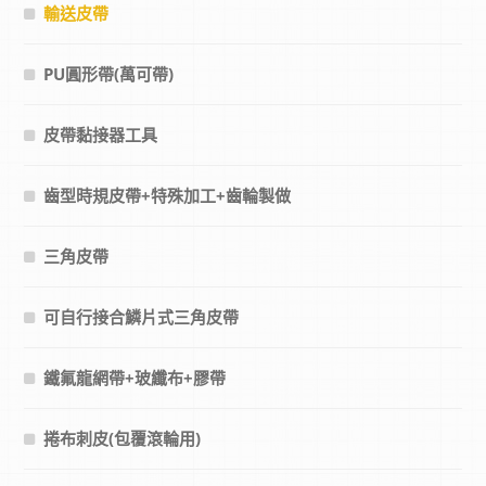
輸送皮帶
PU圓形帶(萬可帶)
皮帶黏接器工具
齒型時規皮帶+特殊加工+齒輪製做
三角皮帶
可自行接合鱗片式三角皮帶
鐵氟龍網帶+玻纖布+膠帶
捲布刺皮(包覆滾輪用)