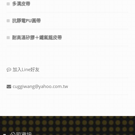
多溝皮帶
抗靜電PU圓帶
耐高溫矽膠＋鐵氟龍皮帶
加入Line好友
cuggiwang@yahoo.com.tw
公司資訊