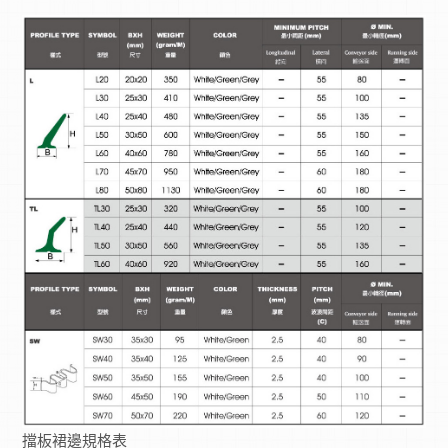
擋板裙邊規格表