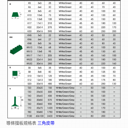
導條擋板規格表
三角皮帶