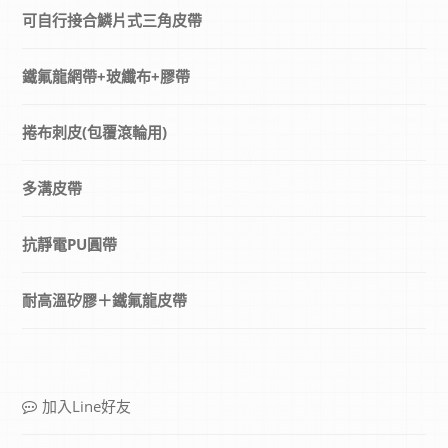
可自行接合鱗片式三角皮帶
鐵氟龍網帶+玻纖布+膠帶
捲布刺皮(包覆滾輪用)
多溝皮帶
抗靜電PU圓帶
耐高溫矽膠＋鐵氟龍皮帶
加入Line好友