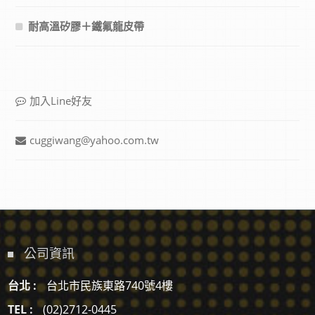
耐高溫矽膠＋鐵氟龍皮帶
加入Line好友
cuggiwang@yahoo.com.tw
公司資訊
台北 :
台北市民族東路740號4樓
TEL :
(02)2712-0445