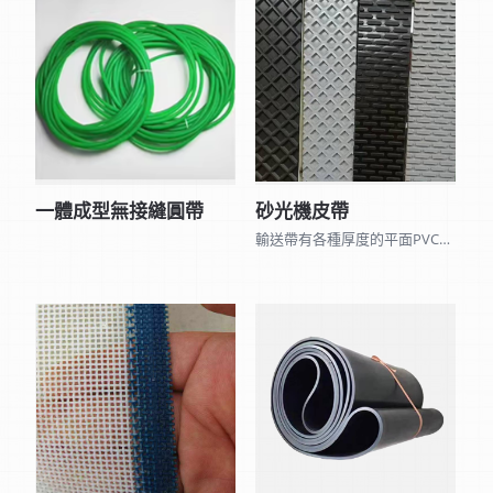
一體成型無接縫圓帶
砂光機皮帶
輸送帶有各種厚度的平面PVC、PU、黑橡膠、矽利康皮帶和表面各種不同花紋的皮帶及 聚酯尼龍網帶、木棉帶、帆布平面帶…，因種類眾多無法全部列出,可來電詢問。 另可加工打孔、黏擋板、導條、裙邊、海棉、加厚橡膠…等特殊加工。