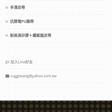
多溝皮帶
抗靜電PU圓帶
耐高溫矽膠＋鐵氟龍皮帶
加入Line好友
cuggiwang@yahoo.com.tw