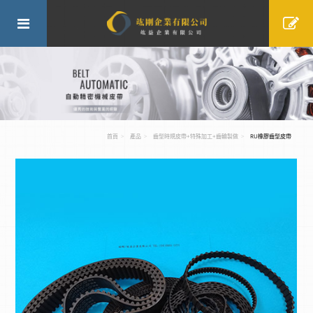
首頁
產品
齒型時規皮帶+特殊加工+齒輪製做
RU橡膠齒型皮帶