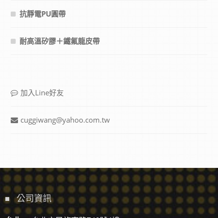
抗靜電PU圓帶
耐高溫矽膠＋鐵氟龍皮帶
加入Line好友
cuggiwang@yahoo.com.tw
公司資訊