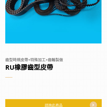
齒型時規皮帶+特殊加工+齒輪製做
RU橡膠齒型皮帶
諮詢此商品