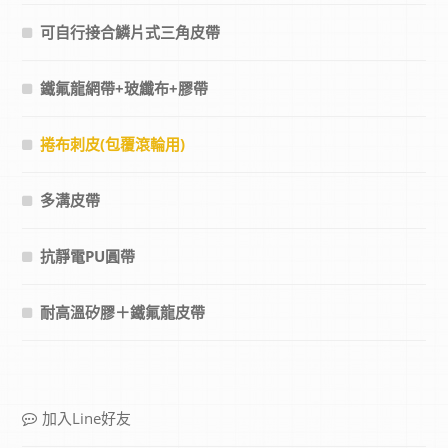
可自行接合鱗片式三角皮帶
鐵氟龍網帶+玻纖布+膠帶
捲布刺皮(包覆滾輪用)
多溝皮帶
抗靜電PU圓帶
耐高溫矽膠＋鐵氟龍皮帶
加入Line好友