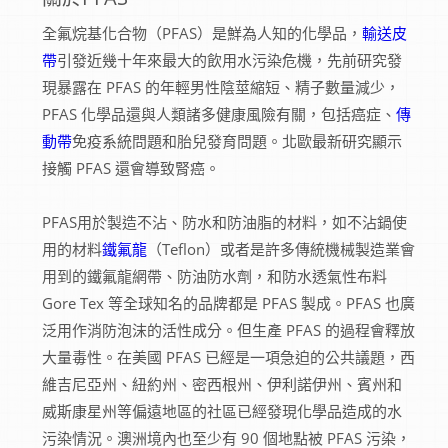
全氟烷基化合物（PFAS）是鮮為人知的化學品，
輸送皮
帶
引發近幾十年來最大的飲用水污染危機，先前研究發
現暴露在 PFAS 的年輕男性陰莖縮短、精子數量減少，
PFAS 化學品還與人類諸多健康風險有關，包括癌症、
傳
動帶
免疫系統問題和胎兒發育問題。北歐最新研究顯示
接觸 PFAS 還會導致腎癌。
PFAS用於製造不沾、防水和防油脂的材料，如不沾鍋使
用的材料
鐵氟龍
（Teflon）或者是許多傳統機械製造業會
用到的鐵氟龍網帶、防油防水劑，和防水透氣性布料
Gore Tex 等全球知名的品牌都是 PFAS 製成。PFAS 也廣
泛用作消防泡沫的活性成分。但生產 PFAS 的過程會釋放
大量毒性。在美國 PFAS 已經是一項急迫的公共議題，西
維吉尼亞州、紐約州、密西根州、伊利諾伊州、賓州和
威斯康星州等偏遠地區的社區已經發現化學品造成的水
污染情況。澳洲境內也至少有 90 個地點被 PFAS 污染，